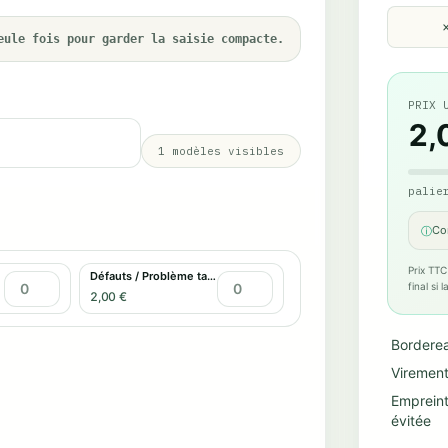
eule fois pour garder la saisie compacte.
PRIX 
2,
1
modèles visibles
palie
Co
ⓘ
Prix TTC
Défauts / Problème tactile
final si
2,00 €
Bordere
Virement
Emprein
évitée