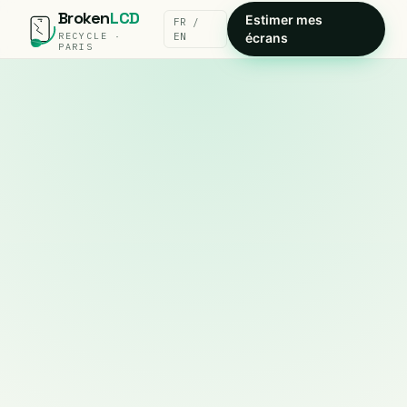
Broken
LCD
Estimer mes
FR /
RECYCLE ·
EN
écrans
PARIS