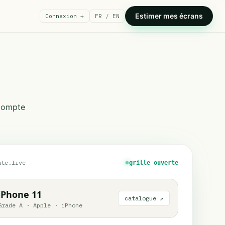
Estimer mes écrans
Connexion →
FR / EN
 compte
ate.live
grille ouverte
iPhone 11
catalogue ↗
Grade A
·
Apple
·
iPhone