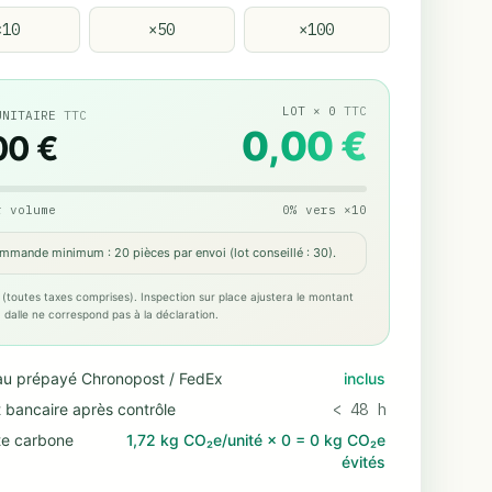
×
10
×
50
×
100
LOT
×
0
TTC
UNITAIRE
TTC
0,00 €
00 €
r volume
0
%
vers
×
10
mmande minimum : 20 pièces par envoi (lot conseillé : 30).
 (toutes taxes comprises). Inspection sur place ajustera le montant
 la dalle ne correspond pas à la déclaration.
au prépayé Chronopost / FedEx
inclus
 bancaire après contrôle
< 48 h
te carbone
1,72 kg CO₂e/unité
×
0
=
0 kg CO₂e
évités