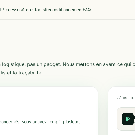
t
Processus
Atelier
Tarifs
Reconditionnement
FAQ
tion logistique, pas un gadget. Nous mettons en avant ce qui
is et la traçabilité.
// estim
iP
concernés. Vous pouvez remplir plusieurs