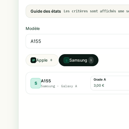
Guide des états
Les critères sont affichés une s
Modèle
Apple
Samsung
iP
0
1
S
Grade A
A155
S
3,00 €
Samsung
·
Galaxy A