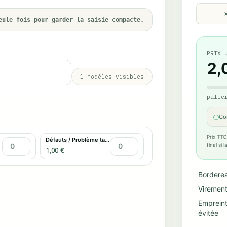
eule fois pour garder la saisie compacte.
PRIX 
2,
1
modèles visibles
palie
Co
ⓘ
Prix TTC
Défauts / Problème tactile
final si
1,00 €
Bordere
Virement
Emprein
évitée