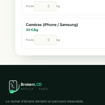
Poids
kg
Caméras (iPhone / Samsung)
30
€/
kg
Poids
kg
Broken
LCD
RECYCLE · PARIS
Le rachat d'écrans devient un parcours mesurable,