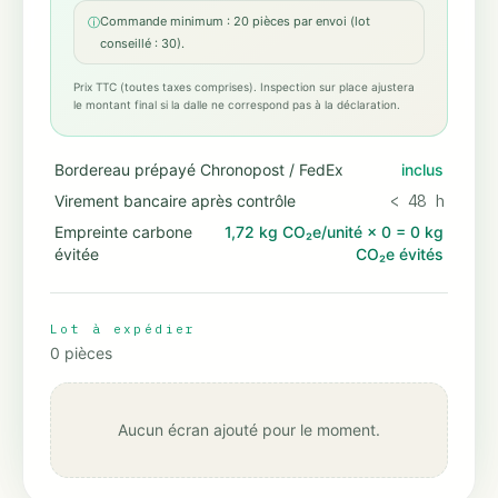
Commande minimum : 20 pièces par envoi (lot
ⓘ
conseillé : 30).
Prix TTC (toutes taxes comprises). Inspection sur place ajustera
le montant final si la dalle ne correspond pas à la déclaration.
Bordereau prépayé Chronopost / FedEx
inclus
Virement bancaire après contrôle
< 48 h
Empreinte carbone
1,72 kg CO₂e/unité
×
0
=
0 kg
évitée
CO₂e évités
Lot à expédier
0
pièces
Aucun écran ajouté pour le moment.