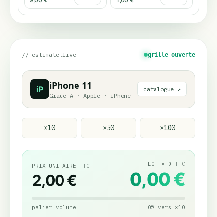
9,00 €
1,00 €
// estimate.live
grille ouverte
iPhone 11
iP
catalogue ↗
Grade A
·
Apple
·
iPhone
×
10
×
50
×
100
LOT
×
0
TTC
PRIX UNITAIRE
TTC
0,00 €
2,00 €
palier volume
0
%
vers
×
10