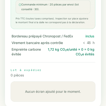
Commande minimum : 20 pièces par envoi (lot
ⓘ
conseillé : 30).
Prix TTC (toutes taxes comprises). Inspection sur place ajustera
le montant final si la dalle ne correspond pas à la déclaration.
Bordereau prépayé Chronopost / FedEx
inclus
Virement bancaire après contrôle
< 48 h
Empreinte carbone
1,72 kg CO₂e/unité
×
0
=
0 kg
évitée
CO₂e évités
Lot à expédier
0
pièces
Aucun écran ajouté pour le moment.