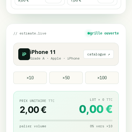
9,00 €
1,00 €
// estimate.live
grille ouverte
iPhone 11
iP
catalogue ↗
Grade A
·
Apple
·
iPhone
×
10
×
50
×
100
LOT
×
0
TTC
PRIX UNITAIRE
TTC
0,00 €
2,00 €
palier volume
0
%
vers
×
10