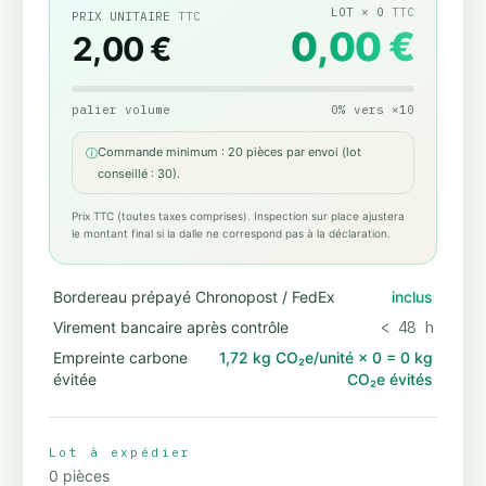
LOT
×
0
TTC
PRIX UNITAIRE
TTC
0,00 €
2,00 €
palier volume
0
%
vers
×
10
Commande minimum : 20 pièces par envoi (lot
ⓘ
conseillé : 30).
Prix TTC (toutes taxes comprises). Inspection sur place ajustera
le montant final si la dalle ne correspond pas à la déclaration.
Bordereau prépayé Chronopost / FedEx
inclus
Virement bancaire après contrôle
< 48 h
Empreinte carbone
1,72 kg CO₂e/unité
×
0
=
0 kg
évitée
CO₂e évités
Lot à expédier
0
pièces