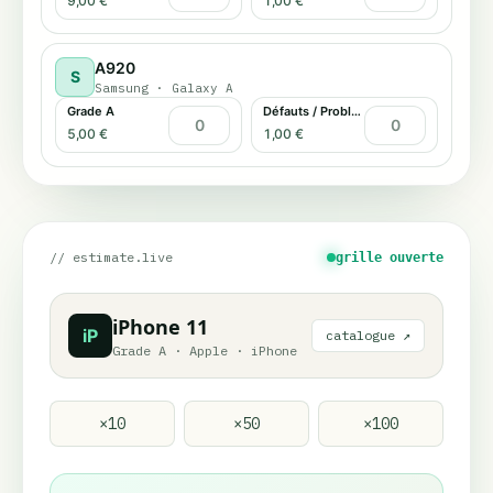
9,00 €
1,00 €
A920
S
Samsung
·
Galaxy A
Grade A
Défauts / Problème tactile
5,00 €
1,00 €
// estimate.live
grille ouverte
iPhone 11
iP
catalogue ↗
Grade A
·
Apple
·
iPhone
×
10
×
50
×
100