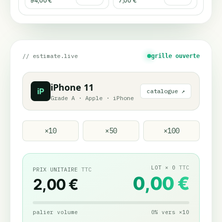
94,00 €
7,00 €
// estimate.live
grille ouverte
iPhone 11
iP
catalogue ↗
Grade A
·
Apple
·
iPhone
×
10
×
50
×
100
LOT
×
0
TTC
PRIX UNITAIRE
TTC
0,00 €
2,00 €
palier volume
0
%
vers
×
10