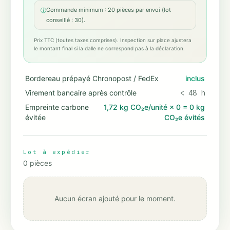
Commande minimum : 20 pièces par envoi (lot
ⓘ
conseillé : 30).
Prix TTC (toutes taxes comprises). Inspection sur place ajustera
le montant final si la dalle ne correspond pas à la déclaration.
Bordereau prépayé Chronopost / FedEx
inclus
Virement bancaire après contrôle
< 48 h
Empreinte carbone
1,72 kg CO₂e/unité
×
0
=
0 kg
évitée
CO₂e évités
Lot à expédier
0
pièces
Aucun écran ajouté pour le moment.