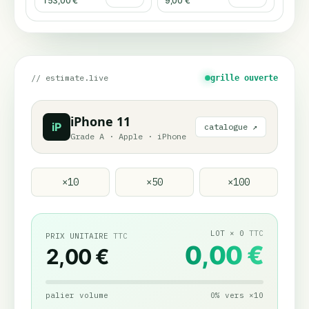
153,00 €
9,00 €
// estimate.live
grille ouverte
iPhone 11
iP
catalogue ↗
Grade A
·
Apple
·
iPhone
×
10
×
50
×
100
LOT
×
0
TTC
PRIX UNITAIRE
TTC
0,00 €
2,00 €
palier volume
0
%
vers
×
10