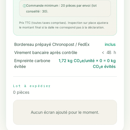
Commande minimum : 20 pièces par envoi (lot
ⓘ
conseillé : 30).
Prix TTC (toutes taxes comprises). Inspection sur place ajustera
le montant final si la dalle ne correspond pas à la déclaration.
Bordereau prépayé Chronopost / FedEx
inclus
Virement bancaire après contrôle
< 48 h
Empreinte carbone
1,72 kg CO₂e/unité
×
0
=
0 kg
évitée
CO₂e évités
Lot à expédier
0
pièces
Aucun écran ajouté pour le moment.