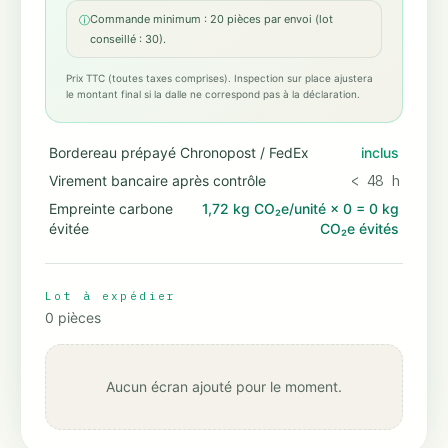
Commande minimum : 20 pièces par envoi (lot
ⓘ
conseillé : 30).
Prix TTC (toutes taxes comprises). Inspection sur place ajustera
le montant final si la dalle ne correspond pas à la déclaration.
Bordereau prépayé Chronopost / FedEx
inclus
Virement bancaire après contrôle
< 48 h
Empreinte carbone
1,72 kg CO₂e/unité
×
0
=
0 kg
évitée
CO₂e évités
Lot à expédier
0
pièces
Aucun écran ajouté pour le moment.