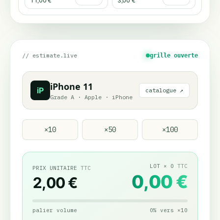
11,00 €
3,00 €
// estimate.live
grille ouverte
iPhone 11
iP
catalogue ↗
Grade A
·
Apple
·
iPhone
×
10
×
50
×
100
LOT
×
0
TTC
PRIX UNITAIRE
TTC
0,00 €
2,00 €
palier volume
0
%
vers
×
10