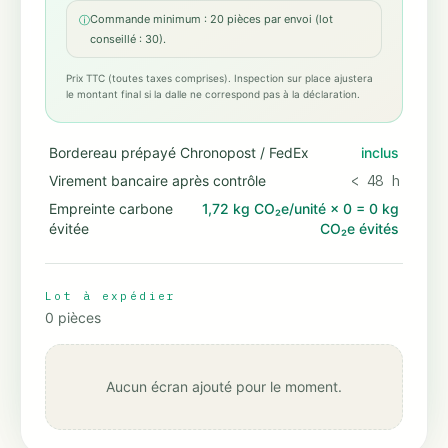
Commande minimum : 20 pièces par envoi (lot
ⓘ
conseillé : 30).
Prix TTC (toutes taxes comprises). Inspection sur place ajustera
le montant final si la dalle ne correspond pas à la déclaration.
Bordereau prépayé Chronopost / FedEx
inclus
Virement bancaire après contrôle
< 48 h
Empreinte carbone
1,72 kg CO₂e/unité
×
0
=
0 kg
évitée
CO₂e évités
Lot à expédier
0
pièces
Aucun écran ajouté pour le moment.