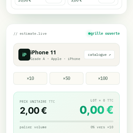
20,00 €
3,00 €
// estimate.live
grille ouverte
iPhone 11
iP
catalogue ↗
Grade A
·
Apple
·
iPhone
×
10
×
50
×
100
LOT
×
0
TTC
PRIX UNITAIRE
TTC
0,00 €
2,00 €
palier volume
0
%
vers
×
10