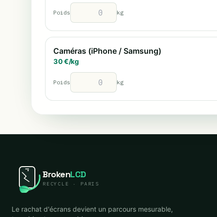
Poids
kg
Caméras (iPhone / Samsung)
30
€/
kg
Poids
kg
Broken
LCD
RECYCLE · PARIS
Le rachat d'écrans devient un parcours mesurable,