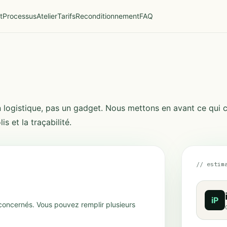
t
Processus
Atelier
Tarifs
Reconditionnement
FAQ
tion logistique, pas un gadget. Nous mettons en avant ce qui
is et la traçabilité.
// estim
iP
concernés. Vous pouvez remplir plusieurs