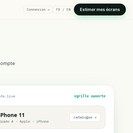
Estimer mes écrans
Connexion →
FR / EN
 compte
ate.live
grille ouverte
iPhone 11
catalogue ↗
Grade A
·
Apple
·
iPhone