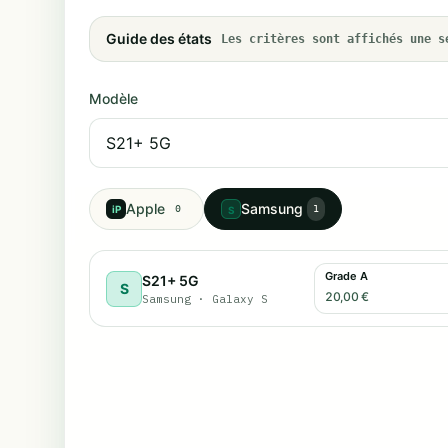
Guide des états
Les critères sont affichés une s
Modèle
Apple
Samsung
iP
0
1
S
Grade A
S21+ 5G
S
20,00 €
Samsung
·
Galaxy S