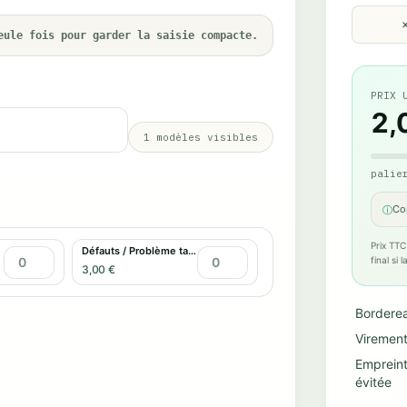
eule fois pour garder la saisie compacte.
PRIX 
2,
1
modèles visibles
palie
Co
ⓘ
Prix TTC
Défauts / Problème tactile
final si
3,00 €
Bordere
Virement
Emprein
évitée