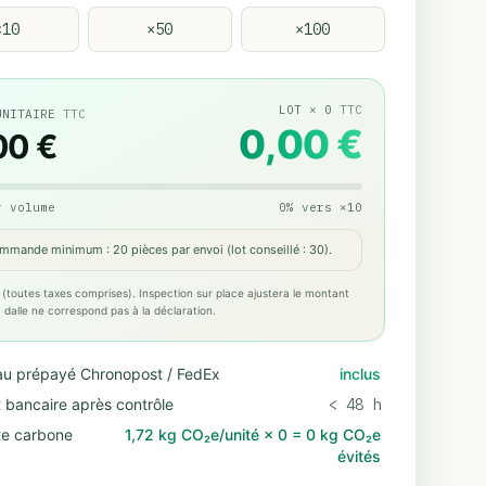
×
10
×
50
×
100
LOT
×
0
TTC
UNITAIRE
TTC
0,00 €
00 €
r volume
0
%
vers
×
10
mmande minimum : 20 pièces par envoi (lot conseillé : 30).
 (toutes taxes comprises). Inspection sur place ajustera le montant
 la dalle ne correspond pas à la déclaration.
au prépayé Chronopost / FedEx
inclus
 bancaire après contrôle
< 48 h
te carbone
1,72 kg CO₂e/unité
×
0
=
0 kg CO₂e
évités