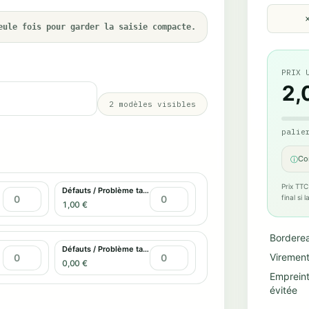
eule fois pour garder la saisie compacte.
PRIX 
2,
2
modèles visibles
palie
Co
ⓘ
Prix TTC
Défauts / Problème tactile
final si
1,00 €
Bordere
Défauts / Problème tactile
Virement
0,00 €
Emprein
évitée