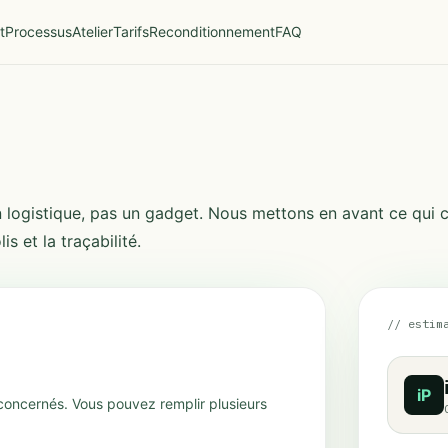
t
Processus
Atelier
Tarifs
Reconditionnement
FAQ
tion logistique, pas un gadget. Nous mettons en avant ce qui
is et la traçabilité.
// estim
iP
concernés. Vous pouvez remplir plusieurs