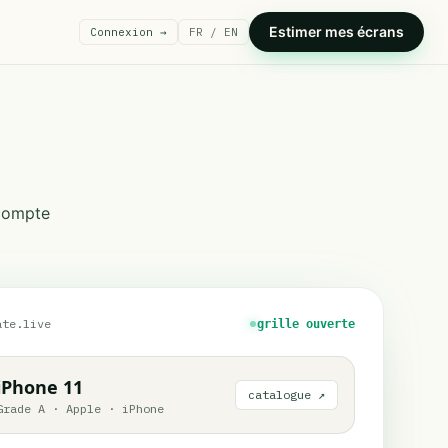
Estimer mes écrans
Connexion →
FR / EN
 compte
ate.live
grille ouverte
iPhone 11
catalogue ↗
Grade A
·
Apple
·
iPhone