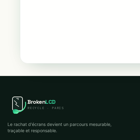
Broken
LCD
RECYCLE · PARIS
Le rachat d'écrans devient un parcours mesurable,
traçable et responsable.