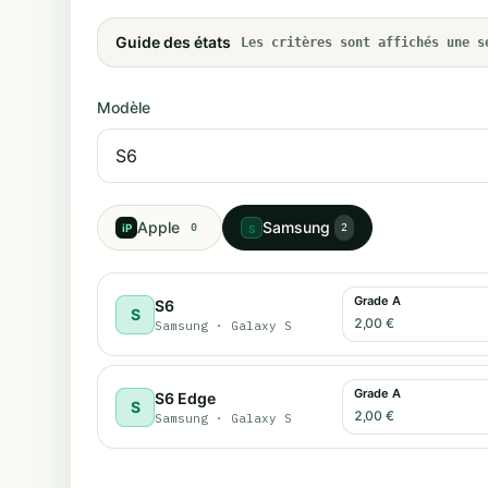
Guide des états
Les critères sont affichés une s
Modèle
Apple
Samsung
iP
0
2
S
Grade A
S6
S
2,00 €
Samsung
·
Galaxy S
Grade A
S6 Edge
S
2,00 €
Samsung
·
Galaxy S