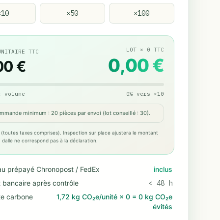
×
10
×
50
×
100
LOT
×
0
TTC
UNITAIRE
TTC
0,00 €
00 €
r volume
0
%
vers
×
10
mmande minimum : 20 pièces par envoi (lot conseillé : 30).
 (toutes taxes comprises). Inspection sur place ajustera le montant
 la dalle ne correspond pas à la déclaration.
au prépayé Chronopost / FedEx
inclus
 bancaire après contrôle
< 48 h
te carbone
1,72 kg CO₂e/unité
×
0
=
0 kg CO₂e
évités