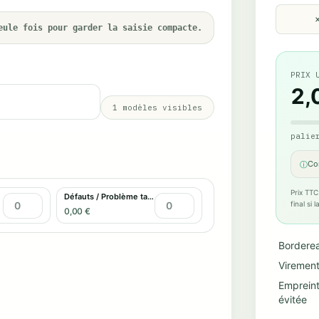
eule fois pour garder la saisie compacte.
PRIX 
2,
1
modèles visibles
palie
Co
ⓘ
Prix TTC
Défauts / Problème tactile
final si
0,00 €
Bordere
Virement
Emprein
évitée