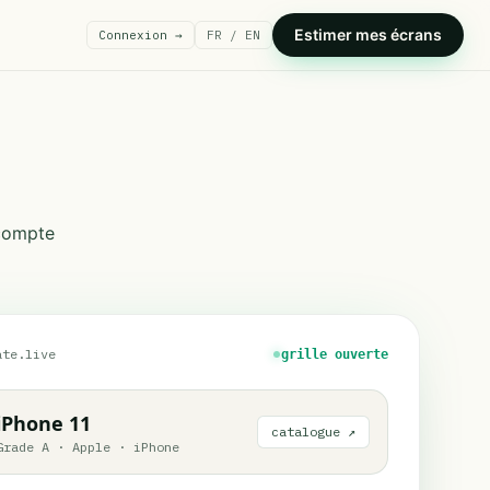
Estimer mes écrans
Connexion →
FR / EN
 compte
ate.live
grille ouverte
iPhone 11
catalogue ↗
Grade A
·
Apple
·
iPhone