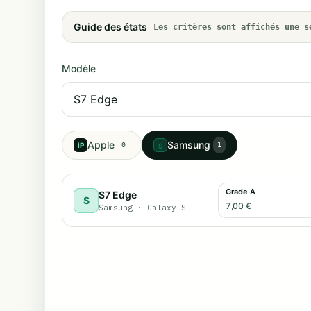
Guide des états
Les critères sont affichés une s
Modèle
Apple
Samsung
iP
0
1
S
Grade A
S7 Edge
S
7,00 €
Samsung
·
Galaxy S