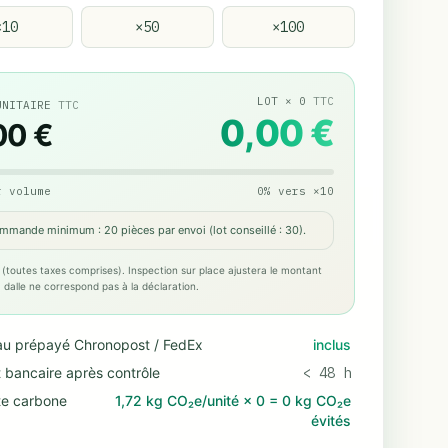
×
10
×
50
×
100
LOT
×
0
TTC
UNITAIRE
TTC
0,00 €
00 €
r volume
0
%
vers
×
10
mmande minimum : 20 pièces par envoi (lot conseillé : 30).
 (toutes taxes comprises). Inspection sur place ajustera le montant
 la dalle ne correspond pas à la déclaration.
au prépayé Chronopost / FedEx
inclus
 bancaire après contrôle
< 48 h
te carbone
1,72 kg CO₂e/unité
×
0
=
0 kg CO₂e
évités