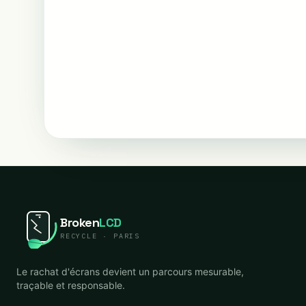
Broken
LCD
RECYCLE · PARIS
Le rachat d'écrans devient un parcours mesurable,
traçable et responsable.