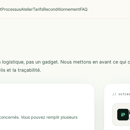
t
Processus
Atelier
Tarifs
Reconditionnement
FAQ
tion logistique, pas un gadget. Nous mettons en avant ce qui
is et la traçabilité.
// estim
iP
concernés. Vous pouvez remplir plusieurs