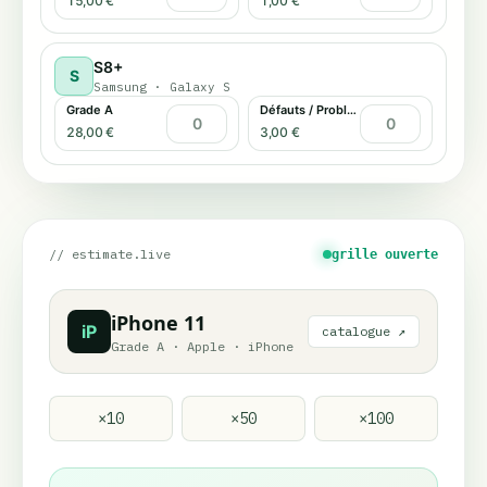
15,00 €
1,00 €
S8+
S
Samsung
·
Galaxy S
Grade A
Défauts / Problème tactile
28,00 €
3,00 €
// estimate.live
grille ouverte
iPhone 11
iP
catalogue ↗
Grade A
·
Apple
·
iPhone
×
10
×
50
×
100