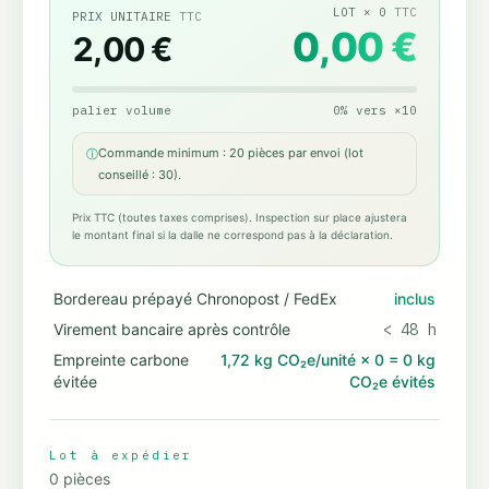
LOT
×
0
TTC
PRIX UNITAIRE
TTC
0,00 €
2,00 €
palier volume
0
%
vers
×
10
Commande minimum : 20 pièces par envoi (lot
ⓘ
conseillé : 30).
Prix TTC (toutes taxes comprises). Inspection sur place ajustera
le montant final si la dalle ne correspond pas à la déclaration.
Bordereau prépayé Chronopost / FedEx
inclus
Virement bancaire après contrôle
< 48 h
Empreinte carbone
1,72 kg CO₂e/unité
×
0
=
0 kg
évitée
CO₂e évités
Lot à expédier
0
pièces