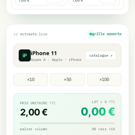
1,00 €
1,00 €
// estimate.live
grille ouverte
iPhone 11
iP
catalogue ↗
Grade A
·
Apple
·
iPhone
×
10
×
50
×
100
LOT
×
0
TTC
PRIX UNITAIRE
TTC
0,00 €
2,00 €
palier volume
0
%
vers
×
10