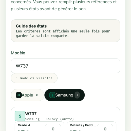
concernés. Vous pouvez remplir plusieurs références et
plusieurs états avant de générer le bon.
Guide des états
Les critères sont affichés une seule fois pour
garder la saisie compacte.
Modèle
1
modèles visibles
Apple
Samsung
iP
0
1
S
W737
S
Samsung
·
Galaxy (autre)
Grade A
Défauts / Problème tactile