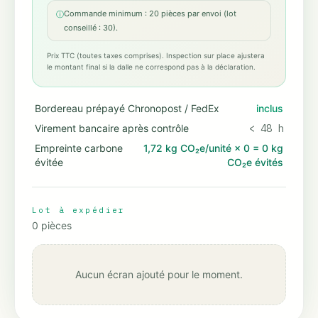
Commande minimum : 20 pièces par envoi (lot
ⓘ
conseillé : 30).
Prix TTC (toutes taxes comprises). Inspection sur place ajustera
le montant final si la dalle ne correspond pas à la déclaration.
Bordereau prépayé Chronopost / FedEx
inclus
Virement bancaire après contrôle
< 48 h
Empreinte carbone
1,72 kg CO₂e/unité
×
0
=
0 kg
évitée
CO₂e évités
Lot à expédier
0
pièces
Aucun écran ajouté pour le moment.